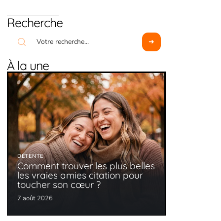
Recherche
À la une
DÉTENTE
Comment trouver les plus belles
les vraies amies citation pour
toucher son cœur ?
7 août 2026